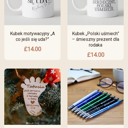
Kubek motywacyjny „A
Kubek „Polski uśmiech”
co jeśli się uda?”
– śmieszny prezent dla
rodaka
£
14.00
£
14.00