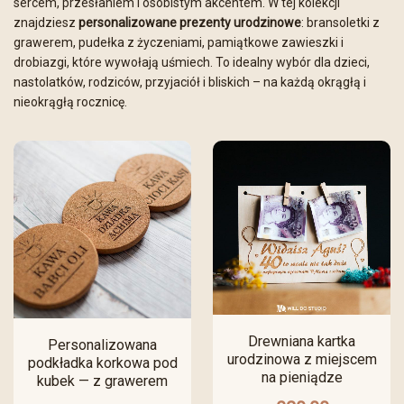
sercem, przesłaniem i osobistym akcentem. W tej kolekcji
znajdziesz
personalizowane prezenty urodzinowe
: bransoletki z
grawerem, pudełka z życzeniami, pamiątkowe zawieszki i
drobiazgi, które wywołają uśmiech. To idealny wybór dla dzieci,
nastolatków, rodziców, przyjaciół i bliskich – na każdą okrągłą i
nieokrągłą rocznicę.
Drewniana kartka
Personalizowana
urodzinowa z miejscem
podkładka korkowa pod
na pieniądze
kubek — z grawerem