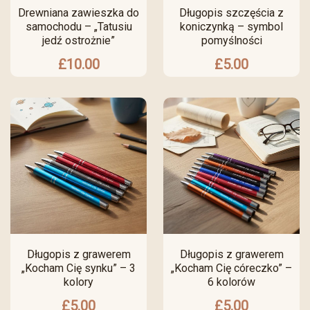
Drewniana zawieszka do
Długopis szczęścia z
samochodu – „Tatusiu
koniczynką – symbol
jedź ostrożnie”
pomyślności
£
10.00
£
5.00
Długopis z grawerem
Długopis z grawerem
„Kocham Cię synku” – 3
„Kocham Cię córeczko” –
kolory
6 kolorów
£
5.00
£
5.00