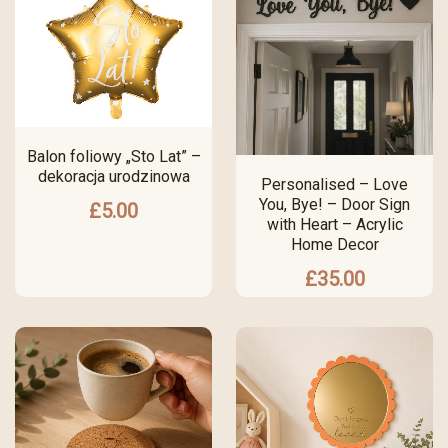
Balon foliowy „Sto Lat” –
dekoracja urodzinowa
Personalised – Love
You, Bye! – Door Sign
£
5.00
with Heart – Acrylic
Home Decor
£
35.00