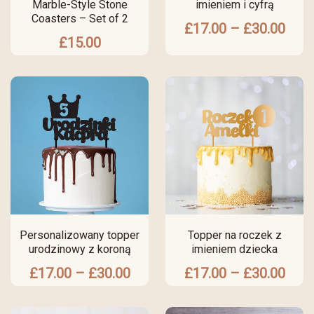
Marble-Style Stone
imieniem i cyfrą
Coasters – Set of 2
£
17.00
–
£
30.00
£
15.00
Personalizowany topper
Topper na roczek z
urodzinowy z koroną
imieniem dziecka
£
17.00
–
£
30.00
£
17.00
–
£
30.00