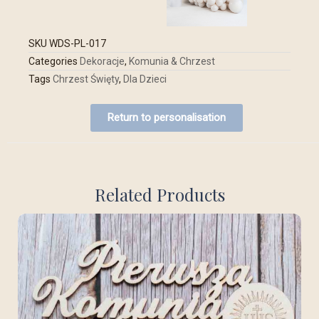
SKU
WDS-PL-017
Categories
Dekoracje
,
Komunia & Chrzest
Tags
Chrzest Święty
,
Dla Dzieci
Return to personalisation
Related Products