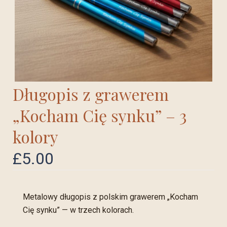
Długopis z grawerem
„Kocham Cię synku” – 3
kolory
£
5.00
Metalowy długopis z polskim grawerem „Kocham
Cię synku” — w trzech kolorach.