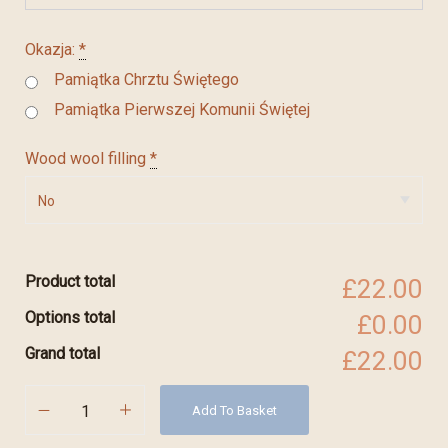
Okazja:
*
Pamiątka Chrztu Świętego
Pamiątka Pierwszej Komunii Świętej
Wood wool filling
*
Product total
£22.00
Options total
£0.00
Grand total
£22.00
Add To Basket