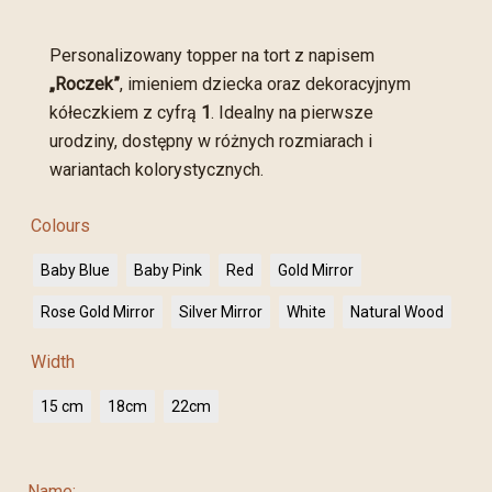
Personalizowany topper na tort z napisem
„Roczek”
, imieniem dziecka oraz dekoracyjnym
kółeczkiem z cyfrą
1
. Idealny na pierwsze
urodziny, dostępny w różnych rozmiarach i
wariantach kolorystycznych.
Colours
Baby Blue
Baby Pink
Red
Gold Mirror
Rose Gold Mirror
Silver Mirror
White
Natural Wood
Width
15 cm
18cm
22cm
Name: