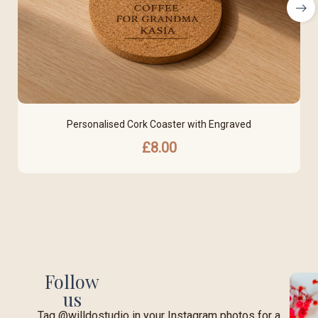
Personalised Cork Coaster with Engraved
£
8.00
Follow
us
Tag @willdostudio in your Instagram photos for a