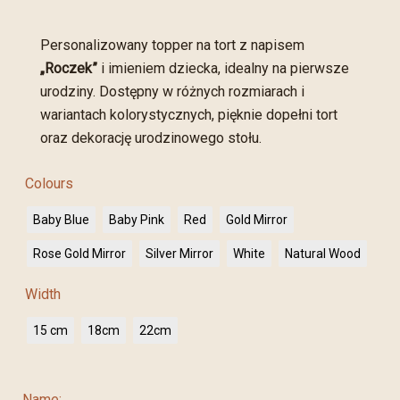
Personalizowany topper na tort z napisem
„Roczek”
i imieniem dziecka, idealny na pierwsze
urodziny. Dostępny w różnych rozmiarach i
wariantach kolorystycznych, pięknie dopełni tort
oraz dekorację urodzinowego stołu.
Colours
Baby Blue
Baby Pink
Red
Gold Mirror
Rose Gold Mirror
Silver Mirror
White
Natural Wood
Width
15 cm
18cm
22cm
Name: