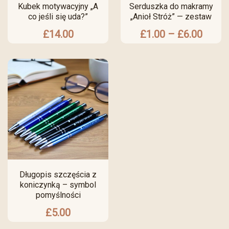
Kubek motywacyjny „A
Serduszka do makramy
co jeśli się uda?”
„Anioł Stróż” — zestaw
£
14.00
£
1.00
–
£
6.00
Długopis szczęścia z
koniczynką – symbol
pomyślności
£
5.00