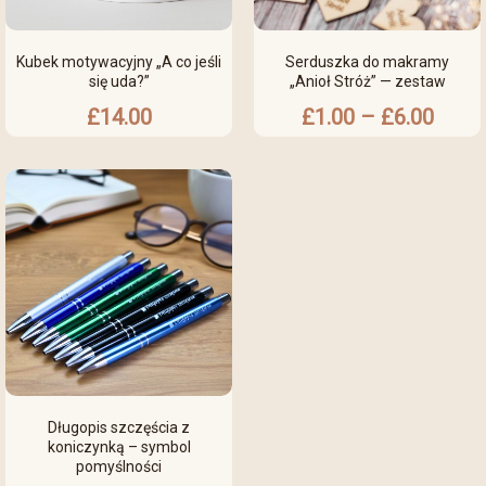
Kubek motywacyjny „A co jeśli
Serduszka do makramy
się uda?”
„Anioł Stróż” — zestaw
£
14.00
£
1.00
–
£
6.00
Długopis szczęścia z
koniczynką – symbol
pomyślności